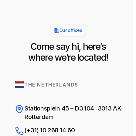
Our offices
Come say hi, here’s
where we’re located!
THE NETHERLANDS
Stationsplein 45 – D3.104 3013 AK
Rotterdam
(+31) 10 268 14 60