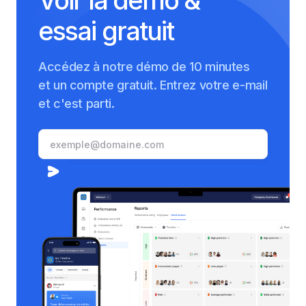
Voir la démo &
essai gratuit
Accédez à notre démo de 10 minutes
et un compte gratuit. Entrez votre e-mail
et c'est parti.