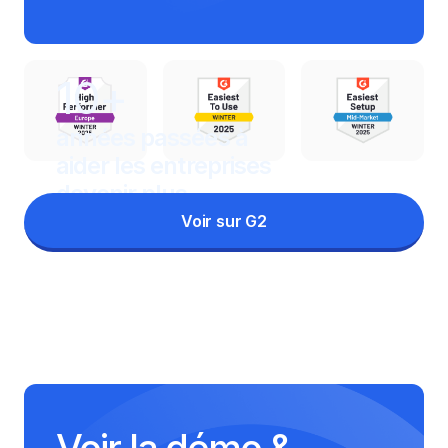
10+
années passées à
aider les entreprises
devenir plus
organisé
Voir sur G2