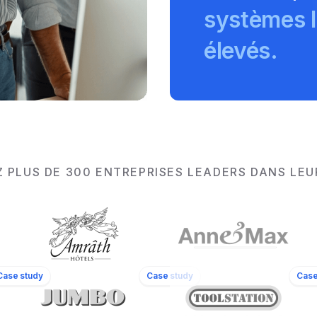
systèmes l
élevés.
 PLUS DE 300 ENTREPRISES LEADERS DANS LE
s
11
Locations
Case study
Case study
Case
Anne&Max
Stayokay
ous ne pouvions joindre