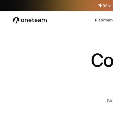
Décou
Plateform
Co
No