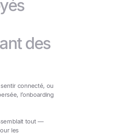
oyés
rant des
se sentir connecté, ou
ersée, l’onboarding
rassemblait tout —
our les