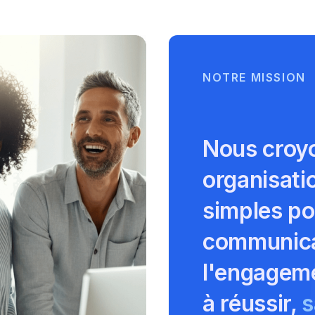
NOTRE MISSION
Nous croy
organisati
simples pou
communicat
l'engageme
à réussir,
s