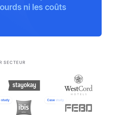
ourds ni les coûts
UR SECTEUR
 study
Case study
WestCord Hotels