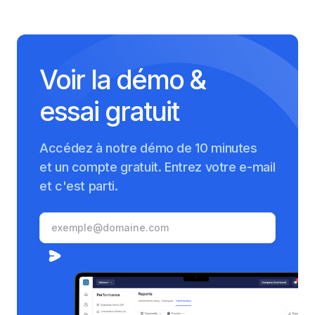
Voir la démo &
essai gratuit
Accédez à notre démo de 10 minutes
et un compte gratuit. Entrez votre e-mail
et c'est parti.