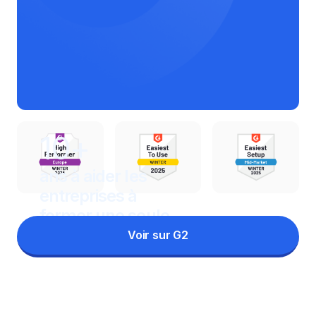
10+
ans à aider les
entreprises à
former une seule
équipe
Voir sur G2