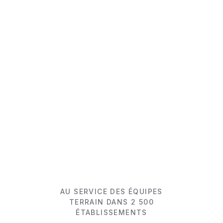
Préparez-vous à être surpris
Voir la vidéo produit (5 min)
AU SERVICE DES ÉQUIPES
TERRAIN DANS 2 500
ÉTABLISSEMENTS