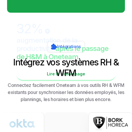
32%
augmentation de la
Intégrations
productivité
après le passage
de H&M à Oneteam
Intégrez vos systèmes RH &
WFM
Lire le témoignage
Connectez facilement Oneteam à vos outils RH & WFM
existants pour synchroniser les données employés, les
plannings, les horaires et bien plus encore.