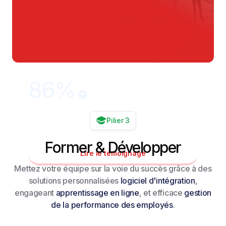
86%
d'engagement en plus depuis
Pilier 3
que Stayokay utilise Oneteam
Former & Développer
Lire le témoignage
Mettez votre équipe sur la voie du succès grâce à des
solutions personnalisées
logiciel d'intégration
,
engageant
apprentissage en ligne
, et efficace
gestion
de la performance des employés
.