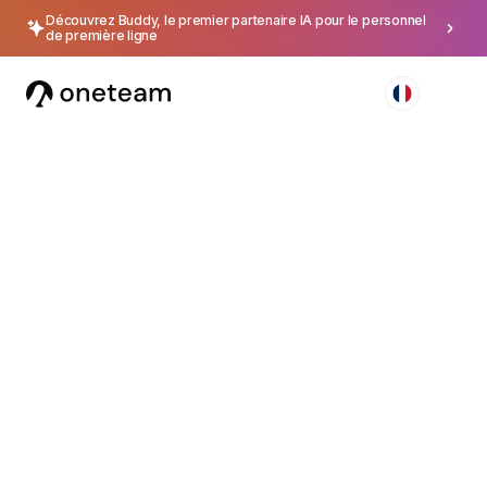
Découvrez Buddy, le premier partenaire IA pour le personnel
de première ligne
4.5
Disponible sur iOS, Android et Web
Faites de vos
équipes terrain votre
plus grand atout
L'
application centralisée
pour connecter, former et
fidéliser celles et ceux qui représentent votre marque
au quotidien.