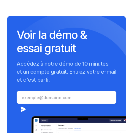
Voir la démo &
essai gratuit
Accédez à notre démo de 10 minutes
et un compte gratuit. Entrez votre e-mail
et c'est parti.