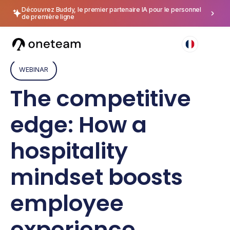
Découvrez Buddy, le premier partenaire IA pour le personnel
de première ligne
WEBINAR
The competitive
edge: How a
hospitality
mindset boosts
employee
experience