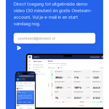
Direct toegang tot uitgebreide demo
video (30 minuten) én gratis Oneteam-
account. Vul je e-mail in en start
vandaag nog.