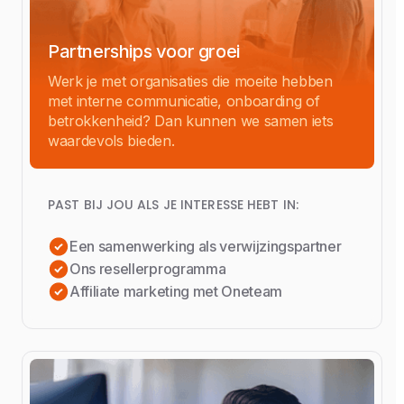
Partnerships voor groei
Werk je met organisaties die moeite hebben
met interne communicatie, onboarding of
betrokkenheid? Dan kunnen we samen iets
waardevols bieden.
PAST BIJ JOU ALS JE INTERESSE HEBT IN:
Een samenwerking als verwijzingspartner
Ons resellerprogramma
Affiliate marketing met Oneteam