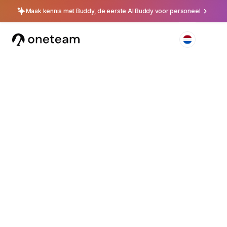
Maak kennis met Buddy, de eerste AI Buddy voor personeel
4.5
Beschikbaar op iOS, Android & Web
Het alles-in-één
platform voor het
beste frontline team
Alles om medewerkers te bereiken, trainen en
behouden via één centraal platform