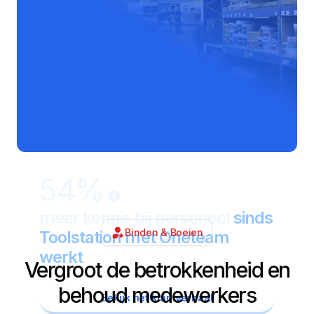
54%
meer kennis bij personeel
sinds
Binden & Boeien
Toolstation met Oneteam
werkt
Vergroot de betrokkenheid en
behoud medewerkers
Bekijk het klantverhaal