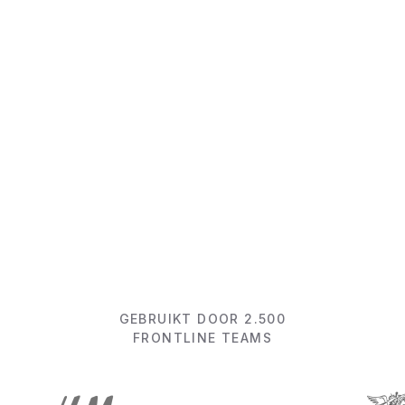
Ontdek zelf de kracht van Oneteam
Bekijk 5-min product video
GEBRUIKT DOOR 2.500
FRONTLINE TEAMS