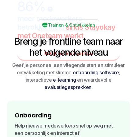
86%
meer medewerkers-
Trainen & Ontwikkelen
betrokkenheid
sinds Stayokay
met Oneteam werkt
Breng je frontline team naar
het volgende niveau
Bekijk het klantverhaal
Geef je personeel een vliegende start en stimuleer
ontwikkeling met slimme
onboarding software
,
interactieve
e-learning
en waardevolle
evaluatiegesprekken
.
Onboarding
Help nieuwe medewerkers snel op weg met
een persoonlijk en interactief