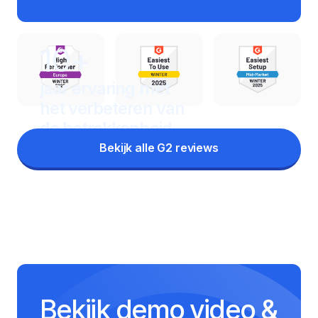
10+
jaar ervaring met
het
verbeteren van
de betrokkenheid
Bekijk alle G2 reviews
Bekijk demo video &