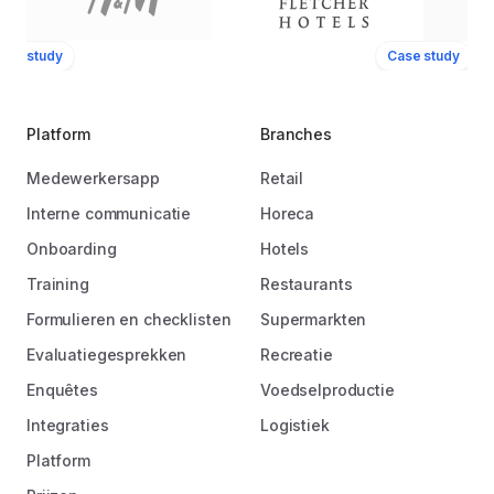
ase study
Case study
Platform
Branches
Medewerkersapp
Retail
Interne communicatie
Horeca
Onboarding
Hotels
Training
Restaurants
Formulieren en checklisten
Supermarkten
Evaluatiegesprekken
Recreatie
Enquêtes
Voedselproductie
Integraties
Logistiek
Platform