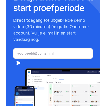
start proefperiode
Direct toegang tot uitgebreide demo
video (30 minuten) én gratis Oneteam-
account. Vul je e-mail in en start
vandaag nog.