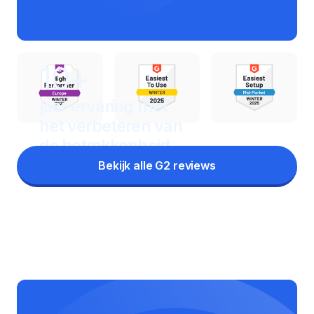
10+
jaar ervaring met
het
verbeteren van
de betrokkenheid
Bekijk alle G2 reviews