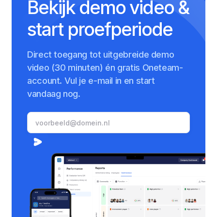
Bekijk demo video &
start proefperiode
Direct toegang tot uitgebreide demo
video (30 minuten) én gratis Oneteam-
account. Vul je e-mail in en start
vandaag nog.