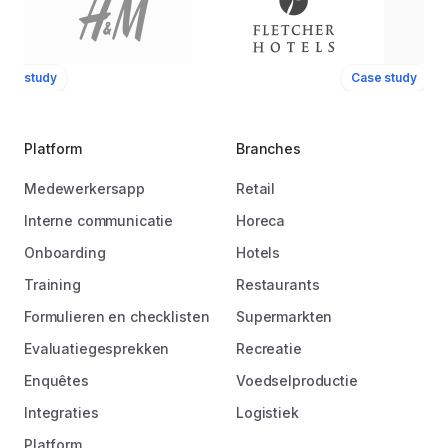
ase study
Case study
Platform
Branches
Medewerkersapp
Retail
Interne communicatie
Horeca
Onboarding
Hotels
Training
Restaurants
Formulieren en checklisten
Supermarkten
Evaluatiegesprekken
Recreatie
Enquêtes
Voedselproductie
Integraties
Logistiek
Platform