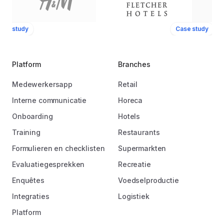
ase study
Case study
Platform
Branches
Medewerkersapp
Retail
Interne communicatie
Horeca
Onboarding
Hotels
Training
Restaurants
Formulieren en checklisten
Supermarkten
Evaluatiegesprekken
Recreatie
Enquêtes
Voedselproductie
Integraties
Logistiek
Platform