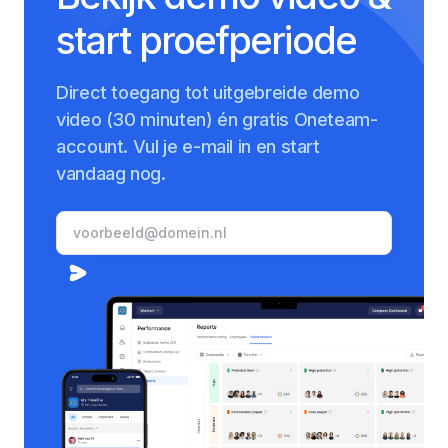
start proefperiode
Direct toegang tot uitgebreide demo
video (30 minuten) én gratis Oneteam-
account. Vul je e-mail in en start
vandaag nog.