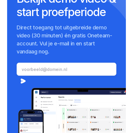
start proefperiode
Direct toegang tot uitgebreide demo
video (30 minuten) én gratis Oneteam-
account. Vul je e-mail in en start
vandaag nog.