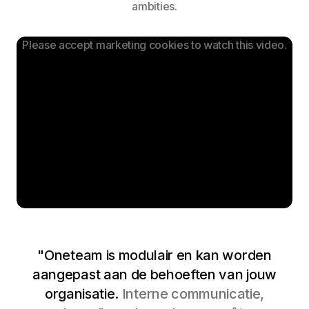
ambities.
Please accept marketing cookies to watch this video.
"Oneteam is modulair en kan worden
aangepast aan de behoeften van jouw
Bekijk video
organisatie.
Interne communicatie,