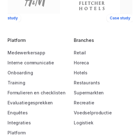
ase study
Case study
Platform
Branches
Medewerkersapp
Retail
Interne communicatie
Horeca
Onboarding
Hotels
Training
Restaurants
Formulieren en checklisten
Supermarkten
Evaluatiegesprekken
Recreatie
Enquêtes
Voedselproductie
Integraties
Logistiek
Platform