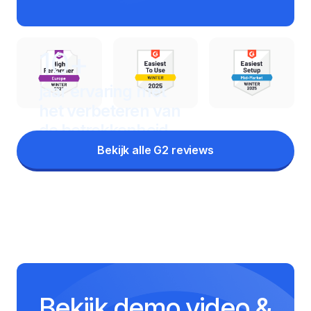
10+
jaar ervaring met
het
verbeteren van
de betrokkenheid
Bekijk alle G2 reviews
Bekijk demo video &