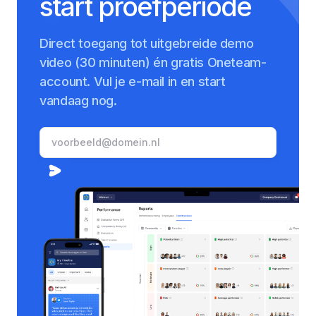
start proefperiode
Direct toegang tot uitgebreide demo
video (30 minuten) én gratis Oneteam-
account. Vul je e-mail in en start
vandaag nog.