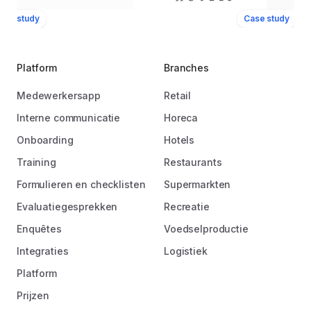
ase study
Case study
Platform
Branches
Medewerkersapp
Retail
Interne communicatie
Horeca
Onboarding
Hotels
Training
Restaurants
Formulieren en checklisten
Supermarkten
Evaluatiegesprekken
Recreatie
Enquêtes
Voedselproductie
Integraties
Logistiek
Platform
Prijzen