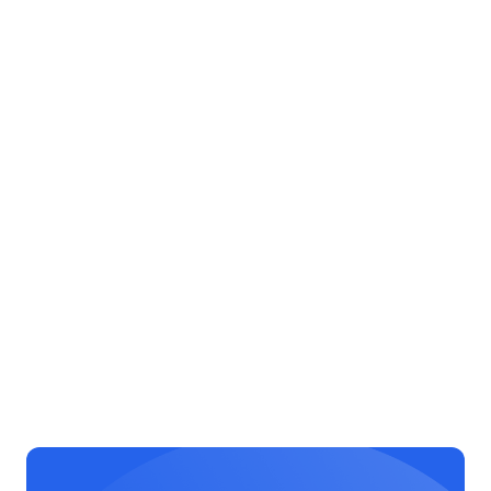
User Experience
Design
45 minutes
Introduction to
Machine Learning
50 minutes
Introduction to
Computer Science
15 minutes