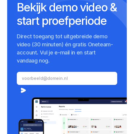
Bekijk demo video &
start proefperiode
Direct toegang tot uitgebreide demo
video (30 minuten) én gratis Oneteam-
account. Vul je e-mail in en start
vandaag nog.