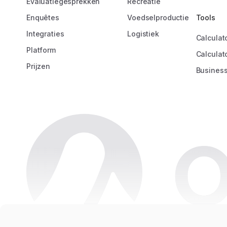
Evaluatiegesprekken
Recreatie
Manager Comm
Amrâth Hôtel
Enquêtes
Voedselproductie
Tools
Integraties
Logistiek
Calculat
Platform
Calculat
Prijzen
Business
Copyright © 2026 Oneteam