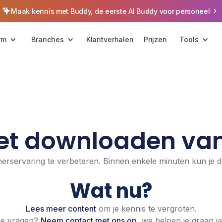
Maak kennis met Buddy, de eerste AI Buddy voor personeel
rm
Branches
Klantverhalen
Prijzen
Tools
et downloaden van
servaring te verbeteren. Binnen enkele minuten kun je de
Wat nu?
Lees meer content
om je kennis te vergroten.
je vragen?
Neem contact met ons op
, we helpen je graag v