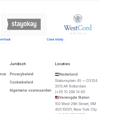
verhaal
Case study
22
Locaties
Juridisch
Locaties
ance
Privacybeleid
Nederland
n we van onze
Stationsplein 45 — D3.104
e merkambassadeurs
Cookiebeleid
WestCord
3013 AK Rotterdam
pt ons daarbij als
Hotels
Algemene voorwaarden
(+31) 10 268 14 60
ommunicatieplatform.”
Verenigde Staten
150 West 25th Street, RM
403 10001, New York City
Stayokay