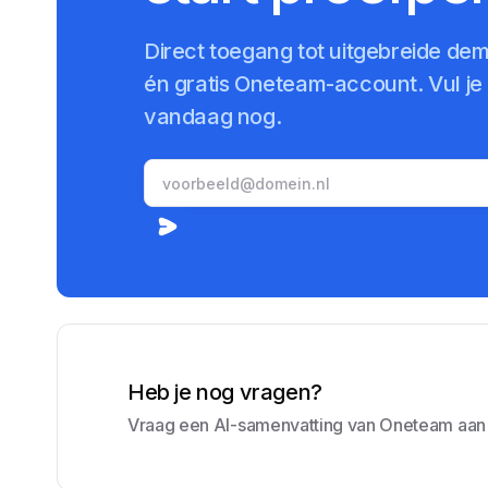
Direct toegang tot uitgebreide de
én gratis Oneteam-account. Vul je e
vandaag nog.
Heb je nog vragen?
Vraag een AI-samenvatting van Oneteam aan e