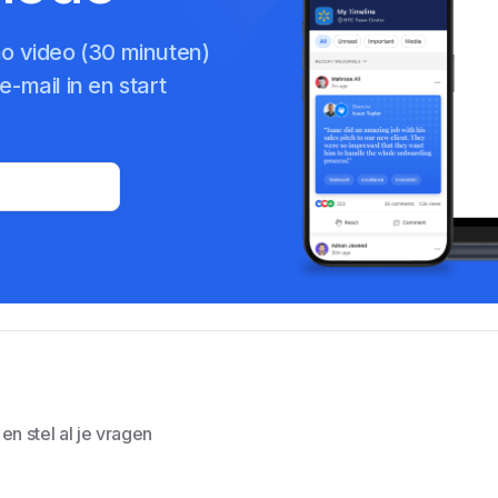
mo video (30 minuten)
-mail in en start
n stel al je vragen