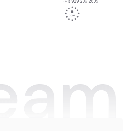
(+1) 929 209 2635
1.650
16
Medewerkers
Locaties
“Dankzij Oneteam kunnen we al onze
medewerkers met één druk op de knop
bereiken. De betrokkenheid is enorm
toegenomen, omdat ons team altijd op
de hoogte is en actief meedoet aan
leuke projecten. Alles komt nu samen in
één platform.”
Joan Hoekstra
Hospitality Trainer bij WestCord Hotels