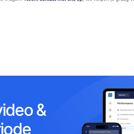
video &
riode