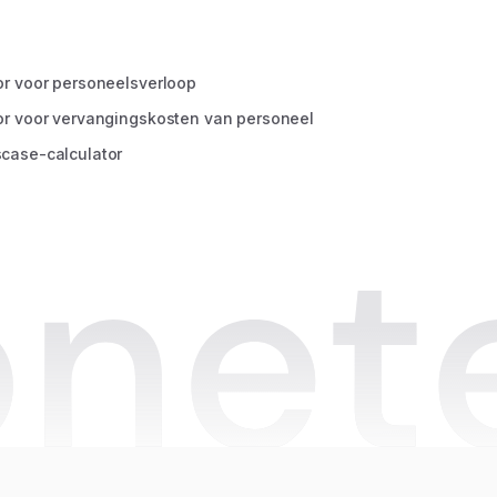
unicatie & Operatie bij
s
or voor personeelsverloop
or voor vervangingskosten van personeel
case-calculator