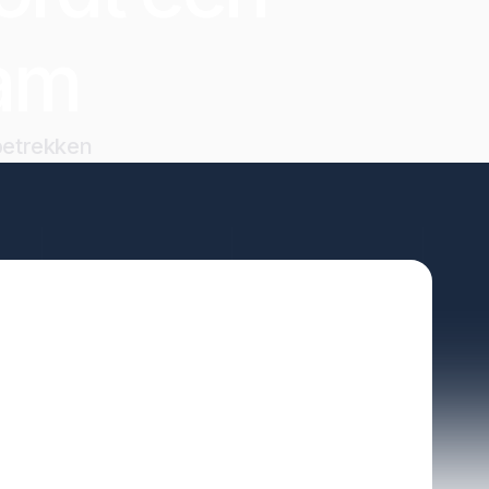
am
 betrekken