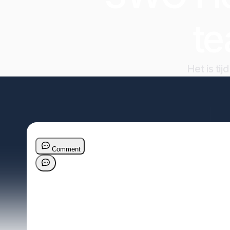
t
Het is ti