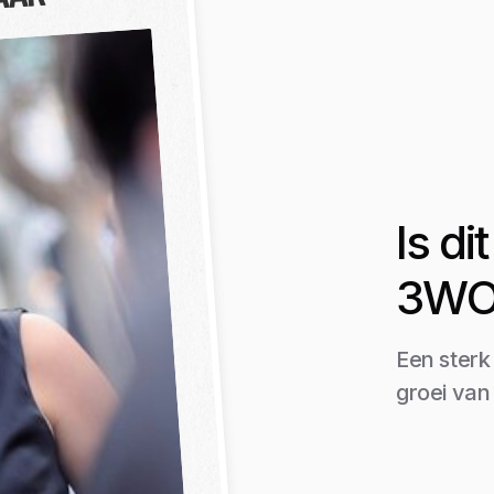
AAR
Is d
3WO 
Een sterk
groei va