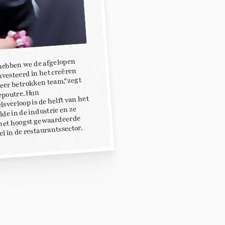
hebben we de afgelopen
nvesteerd in het creëren
eer betrokken team,"zegt
epoutre. Hun
sverloop is de helft van het
de in de industrie en ze
het hoogst gewaardeerde
l in de restaurantssector.