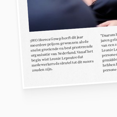
"Daarom 
jaren geï
3WO Horeca Groep heeft dit jaar
meerdere prijzen gewonnen als de
van een z
snelst groeiende en best presterende
Leonie L
organisatie van Nederland. Vanaf het
personeel
gemiddel
begin wist Leonie Lepoutre dat
medewerkers de sleutel tot dit succes
hebben 
personee
zouden zijn.