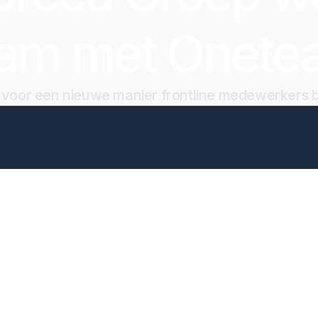
eam met Onete
jd voor een nieuwe manier frontline medewerkers