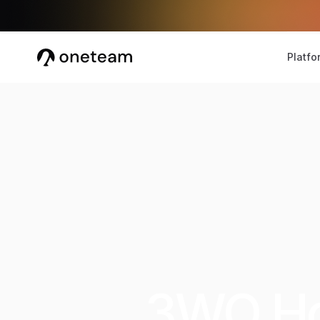
Platfo
3WO Ho