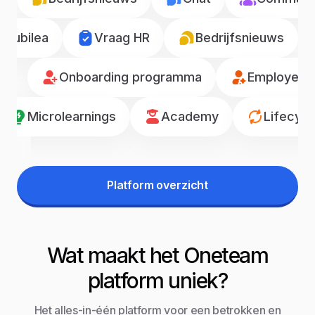
Jubilea
Vraag HR
Bedrijfsnieuws
Onboarding programma
Employee r
Microlearnings
Academy
Lifecyc
Platform overzicht
Wat maakt het Oneteam
platform uniek?
Het alles-in-één platform voor een betrokken en