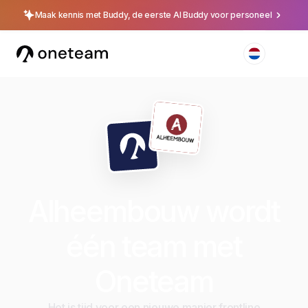
Maak kennis met Buddy, de eerste AI Buddy voor personeel
Alheembouw wordt
één team met
Oneteam
Het is tijd voor een nieuwe manier frontline