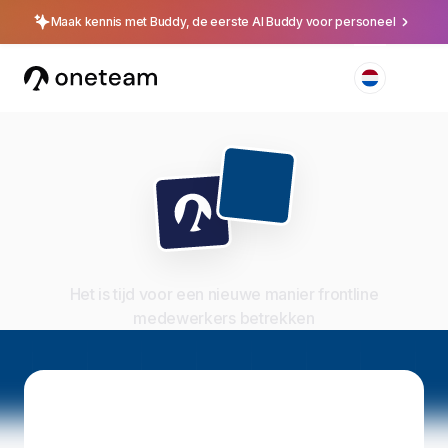
Maak kennis met Buddy, de eerste AI Buddy voor personeel
Het is tijd voor een nieuwe manier frontline
medewerkers betrekken