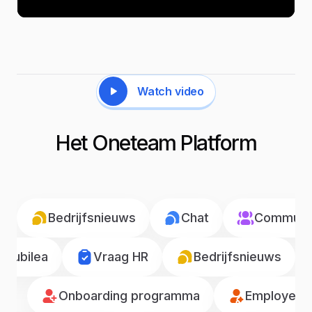
Watch video
Het Oneteam Platform
Bedrijfsnieuws
Chat
Communic
Jubilea
Vraag HR
Bedrijfsnieuws
Onboarding programma
Employee r