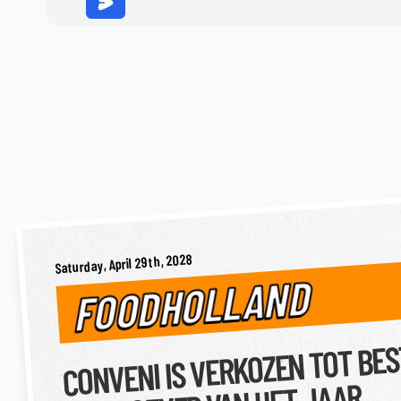
Saturday, April 29th, 2028
FOODHOLLAND
CONVENI IS VERKOZEN TOT BE