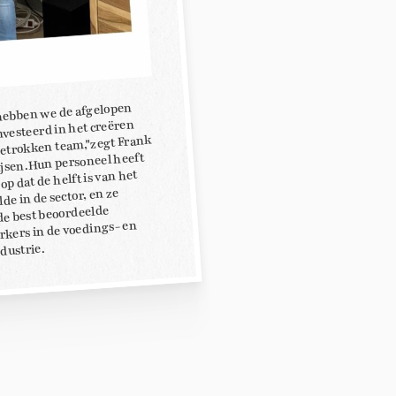
ebben we de afgelopen
nvesteerd in het creëren
etrokken team,"zegt Frank
jsen. Hun personeel heeft
op dat de helft is van het
e in de sector, en ze
e best beoordeelde
kers in de voedings- en
dustrie.