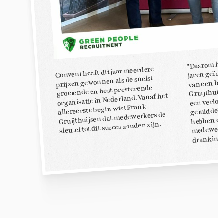
"Daarom h
jaren geï
Conveni heeft dit jaar meerdere
van een b
prijzen gewonnen als de snelst
Gruijthui
groeiende en best presterende
organisatie in Nederland. Vanaf het
een verlo
gemiddeld
allereerste begin wist Frank
Gruijthuijsen dat medewerkers de
hebben d
medewer
sleutel tot dit succes zouden zijn.
drankin