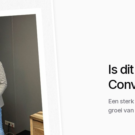
Is d
Conv
Een sterk
groei van