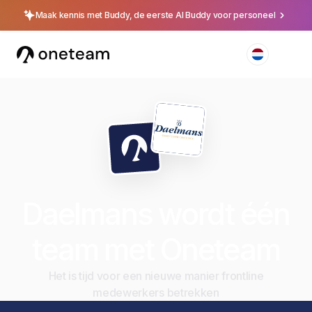
Maak kennis met Buddy, de eerste AI Buddy voor personeel
Daelmans wordt één
team met Oneteam
Het is tijd voor een nieuwe manier frontline
medewerkers betrekken