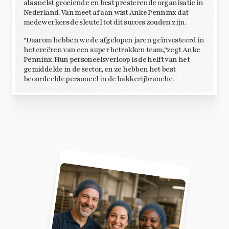
als snelst groeiende en best presterende organisatie in
Nederland. Van meet af aan wist Anke Penninx dat
medewerkers de sleutel tot dit succes zouden zijn.
"Daarom hebben we de afgelopen jaren geïnvesteerd in
het creëren van een super betrokken team,"zegt Anke
Penninx. Hun personeelsverloop is de helft van het
gemiddelde in de sector, en ze hebben het best
beoordeelde personeel in de bakkerijbranche.