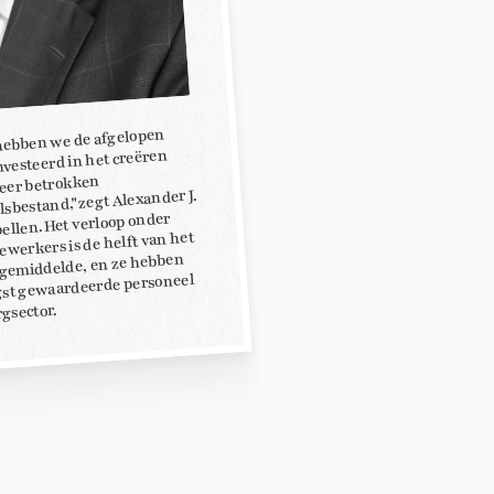
ebben we de afgelopen
nvesteerd in het creëren
zeer betrokken
sbestand,"zegt Alexander J.
ellen. Het verloop onder
werkers is de helft van het
gemiddelde, en ze hebben
gst gewaardeerde personeel
rgsector.