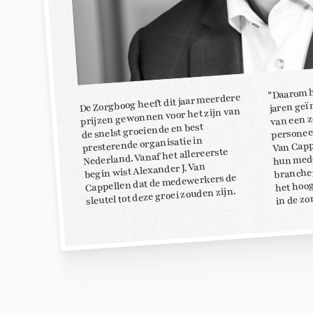
"Daarom h
De Zorgboog heeft dit jaar meerdere
jaren geï
prijzen gewonnen voor het zijn van
van een 
personeel
de snelst groeiende en best
Van Capp
presterende organisatie in
hun mede
Nederland. Vanaf het allereerste
branche
begin wist Alexander J. Van
het hoo
Cappellen dat de medewerkers de
sleutel tot deze groei zouden zijn.
in de zo