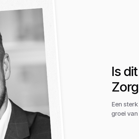
Is d
Zor
Een sterk
groei van