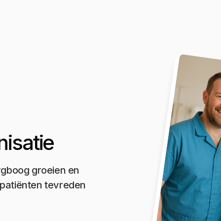
isatie
orgboog groeien en
 patiënten tevreden