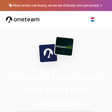
Maak kennis met Buddy, de eerste AI Buddy voor personeel
Driessen Food wordt
één team met
Oneteam
Het is tijd voor een nieuwe manier frontline