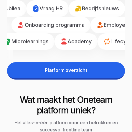
Jubilea
Vraag HR
Bedrijfsnieuws
Onboarding programma
Employee r
Microlearnings
Academy
Lifecyc
Platform overzicht
Wat maakt het Oneteam
platform uniek?
Het alles-in-één platform voor een betrokken en
succesvol frontline team