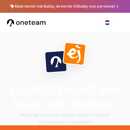
Maak kennis met Buddy, de eerste AI Buddy voor personeel
Epplejeck wordt één
team met Oneteam
Het is tijd voor een nieuwe manier frontline
medewerkers betrekken