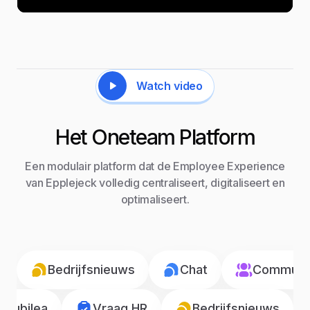
Watch video
Het Oneteam Platform
Een modulair platform dat de Employee Experience
van Epplejeck volledig centraliseert, digitaliseert en
optimaliseert.
Bedrijfsnieuws
Chat
Communic
Jubilea
Vraag HR
Bedrijfsnieuws