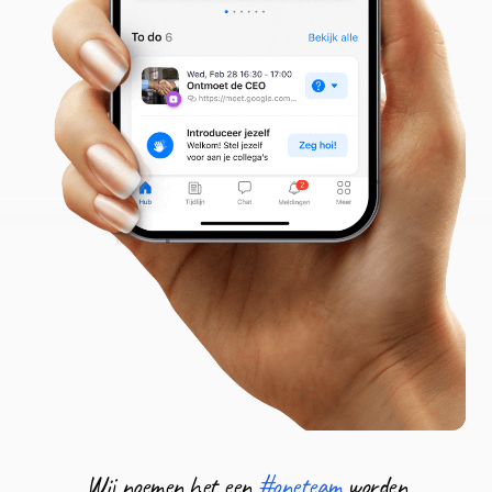
Wij noemen het een
#oneteam
worden