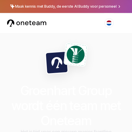
Maak kennis met Buddy, de eerste AI Buddy voor personeel
Groenhart Group
wordt één team met
Oneteam
Het is tijd voor een nieuwe manier frontline