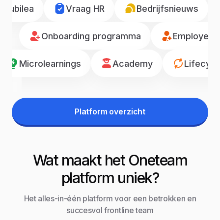
Jubilea
Vraag HR
Bedrijfsnieuws
Onboarding programma
Employee r
Microlearnings
Academy
Lifecyc
Platform overzicht
Wat maakt het Oneteam
platform uniek?
Het alles-in-één platform voor een betrokken en
succesvol frontline team