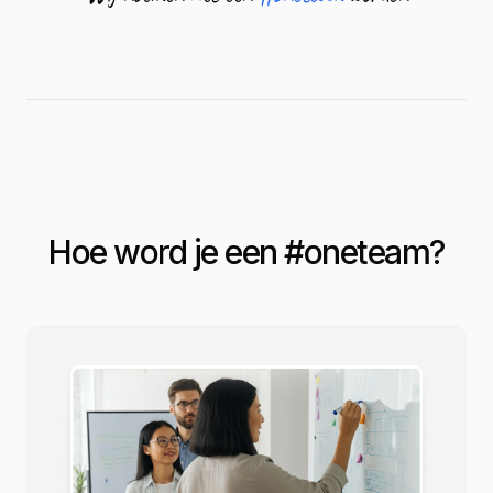
Hoe word je een #
oneteam
?