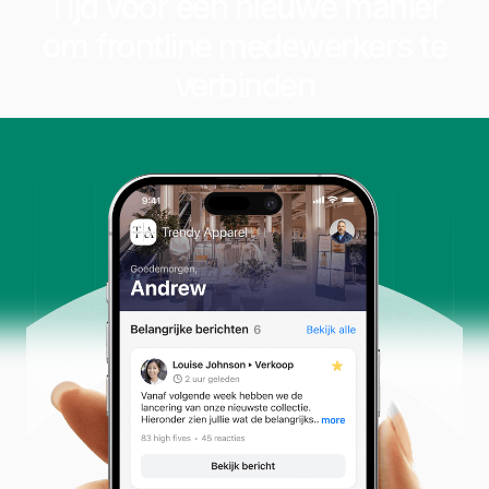
Tijd voor een nieuwe manier
om frontline medewerkers te
verbinden