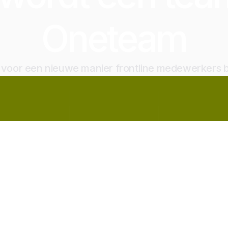
Oneteam
jd voor een nieuwe manier frontline medewerkers