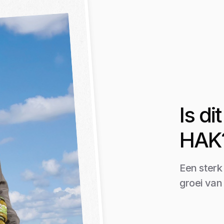
Is d
HAK
Een sterk
groei va