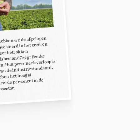
ebben we de afgelopen
nvesteerd in het creëren
zeer betrokken
lsbestand,"zegt Femke
n. Hun personeelsverloop is
 van de industriestandaard,
bben het hoogst
eerde personeel in de
sector.