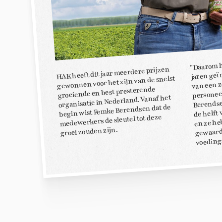
"Daarom h
HAK heeft dit jaar meerdere prijzen
jaren geï
gewonnen voor het zijn van de snelst
van een 
personee
groeiende en best presterende
Berendse
organisatie in Nederland. Vanaf het
de helft
begin wist Femke Berendsen dat de
medewerkers de sleutel tot deze
en ze he
gewaard
groei zouden zijn.
voedings