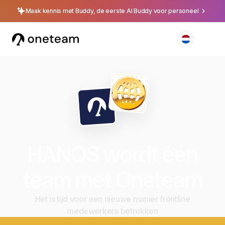
Maak kennis met Buddy, de eerste AI Buddy voor personeel
HANOS wordt één
team met Oneteam
Het is tijd voor een nieuwe manier frontline
medewerkers betrekken