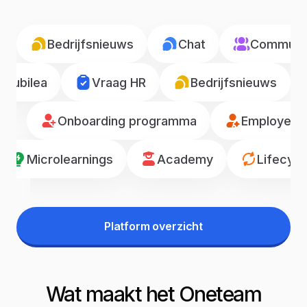
Bedrijfsnieuws
Chat
Communic
Jubilea
Vraag HR
Bedrijfsnieuws
Onboarding programma
Employee r
Microlearnings
Academy
Lifecyc
Platform overzicht
Wat maakt het Oneteam