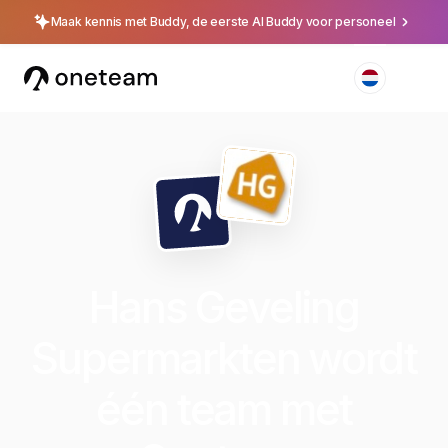
Maak kennis met Buddy, de eerste AI Buddy voor personeel
Hans Geveling
Supermarkten wordt
één team met