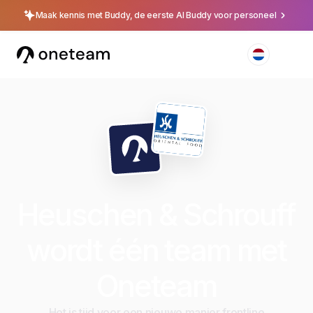
Maak kennis met Buddy, de eerste AI Buddy voor personeel
Heuschen & Schrouff
wordt één team met
Oneteam
Het is tijd voor een nieuwe manier frontline