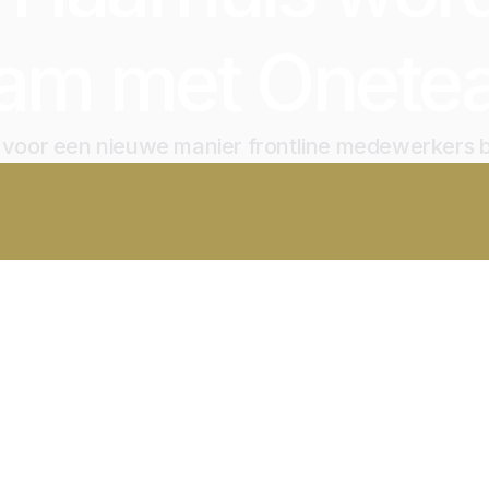
eam met Onete
jd voor een nieuwe manier frontline medewerkers