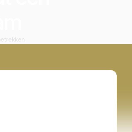
am
 betrekken