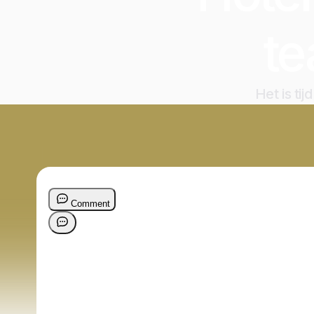
t
Het is ti