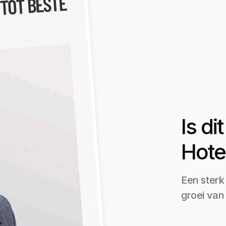
 TOT BESTE
Is d
Hote
Een sterk
groei van