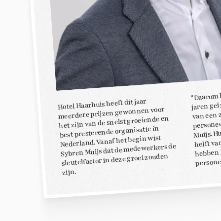
"Daarom 
jaren geï
Hotel Haarhuis heeft dit jaar
meerdere prijzen gewonnen voor
van een 
het zijn van de snelst groeiende en
personee
Muijs. H
best presterende organisatie in
helft va
Nederland. Vanaf het begin wist
Sybren Muijs dat de medewerkers de
hebben 
sleutelfactor in deze groei zouden
persone
zijn.