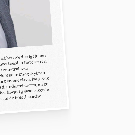
hebben we de afgelopen
nvesteerd in het creëren
zeer betrokken
lsbestand,"zegt Sybren
un personeelsverloop is de
n de industrienorm, en ze
het hoogst gewaardeerde
el in de hotelbranche.