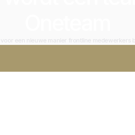
Oneteam
jd voor een nieuwe manier frontline medewerkers