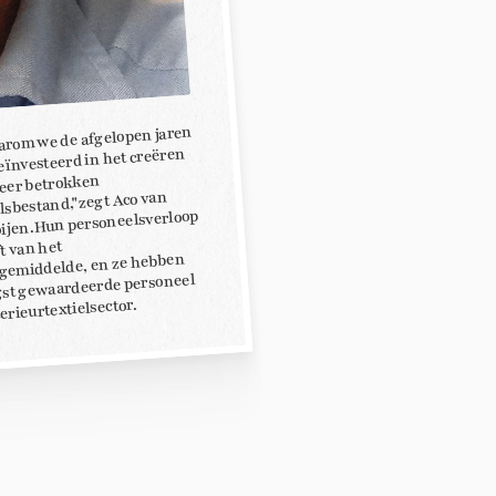
aarom we de afgelopen jaren
ïnvesteerd in het creëren
zeer betrokken
lsbestand,"zegt Aco van
ijen. Hun personeelsverloop
ft van het
gemiddelde, en ze hebben
gst gewaardeerde personeel
terieurtextielsector.