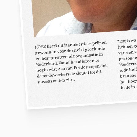
"Dat is w
KOBE heeft dit jaar meerdere prijzen
hebben ge
gewonnen voor de snelst groeiende
van een 
en best presterende organisatie in
personee
Poederoo
Nederland. Vanaf het allereerste
begin wist Aco van Poederooijen dat
is de hel
branche
de medewerkers de sleutel tot dit
het hoo
succes zouden zijn.
in de in