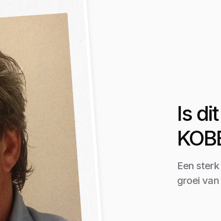
Is d
KOB
Een sterk
groei va