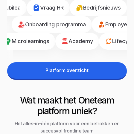
Jubilea
Vraag HR
Bedrijfsnieuws
Onboarding programma
Employee r
Microlearnings
Academy
Lifecyc
Platform overzicht
Wat maakt het Oneteam
platform uniek?
Het alles-in-één platform voor een betrokken en
succesvol frontline team