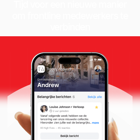
Tijd voor een nieuwe manier
om frontline medewerkers te
verbinden