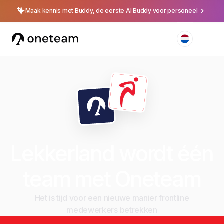
Maak kennis met Buddy, de eerste AI Buddy voor personeel
Lekkerland wordt één
team met Oneteam
Het is tijd voor een nieuwe manier frontline
medewerkers betrekken