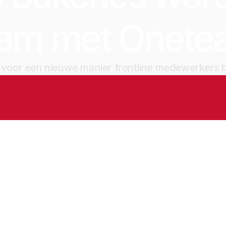
eam met Onete
jd voor een nieuwe manier frontline medewerkers