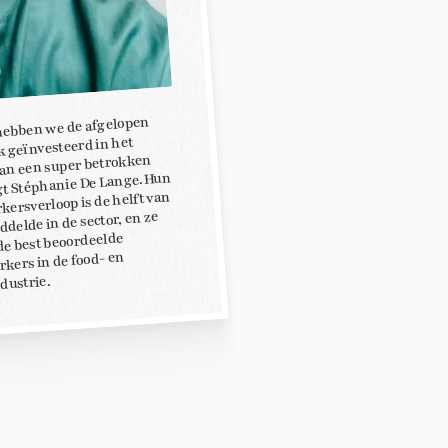
ebben we de afgelopen
nk geïnvesteerd in het
van een super betrokken
gt Stéphanie De Lange. Hun
ersverloop is de helft van
delde in de sector, en ze
e best beoordeelde
kers in de food- en
dustrie.