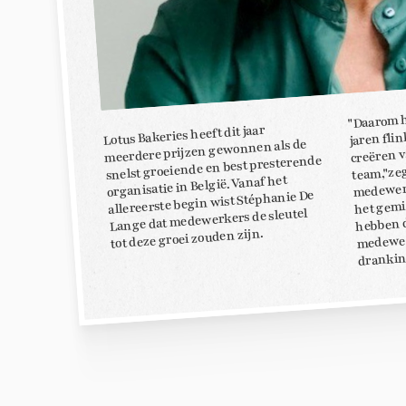
"Daarom h
jaren fli
Lotus Bakeries heeft dit jaar
meerdere prijzen gewonnen als de
creëren 
snelst groeiende en best presterende
team,"ze
medewerk
organisatie in België. Vanaf het
allereerste begin wist Stéphanie De
het gemid
Lange dat medewerkers de sleutel
hebben d
medewer
tot deze groei zouden zijn.
drankin