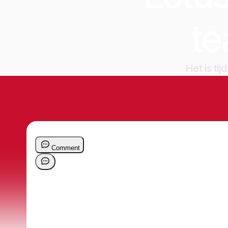
t
Het is ti