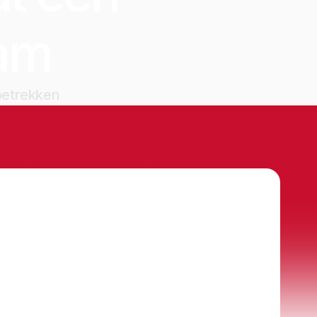
am
 betrekken