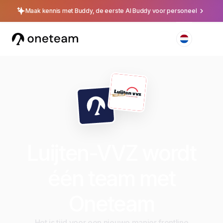
Maak kennis met Buddy, de eerste AI Buddy voor personeel
Luijten-VVZ wordt
één team met
Oneteam
Het is tijd voor een nieuwe manier frontline