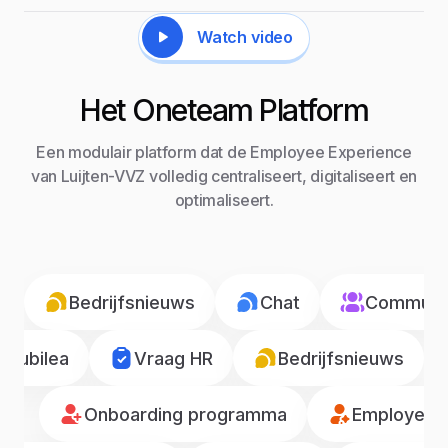
Watch video
Het Oneteam Platform
Een modulair platform dat de Employee Experience
van Luijten-VVZ volledig centraliseert, digitaliseert en
optimaliseert.
Bedrijfsnieuws
Chat
Communic
Jubilea
Vraag HR
Bedrijfsnieuws
Onboarding programma
Employee r