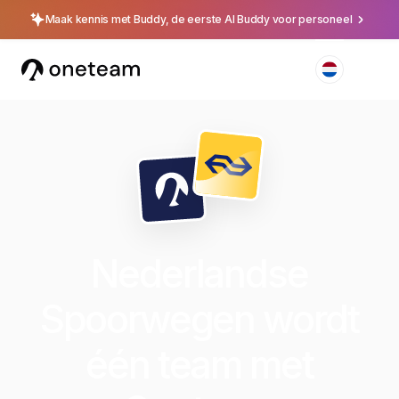
Maak kennis met Buddy, de eerste AI Buddy voor personeel
Nederlandse
Spoorwegen wordt
één team met