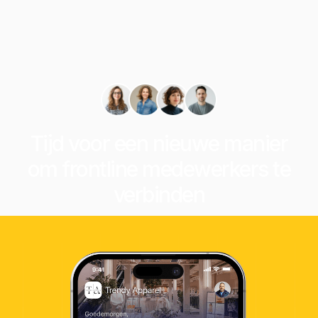
Tijd voor een nieuwe manier
om frontline medewerkers te
verbinden