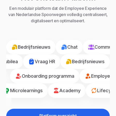
Een modulair platform dat de Employee Experience
van Nederlandse Spoorwegen volledig centraliseert,
digitaliseert en optimaliseert.
Bedrijfsnieuws
Chat
Communic
Jubilea
Vraag HR
Bedrijfsnieuws
Onboarding programma
Employee r
Microlearnings
Academy
Lifecyc
Platform overzicht