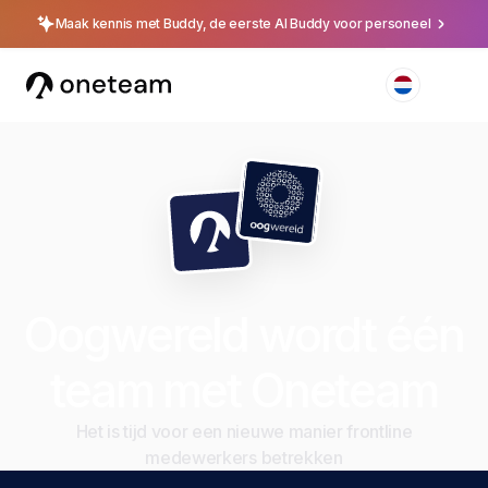
Maak kennis met Buddy, de eerste AI Buddy voor personeel
Oogwereld wordt één
team met Oneteam
Het is tijd voor een nieuwe manier frontline
medewerkers betrekken