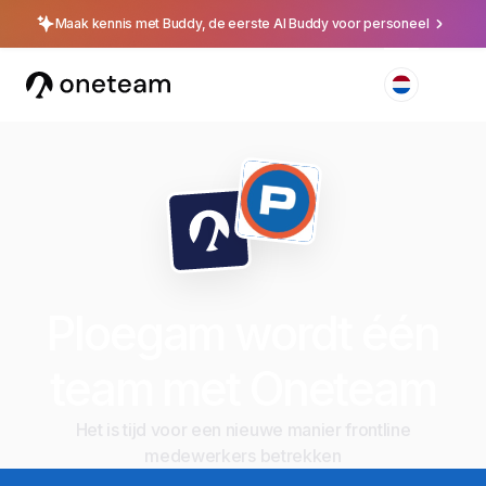
Maak kennis met Buddy, de eerste AI Buddy voor personeel
Ploegam wordt één
team met Oneteam
Het is tijd voor een nieuwe manier frontline
medewerkers betrekken