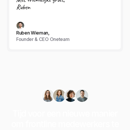
Ruben
Ruben Wieman,
Founder & CEO Oneteam
Tijd voor een nieuwe manier
om frontline medewerkers te