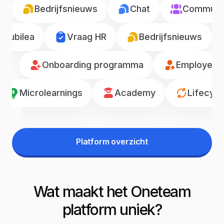
Bedrijfsnieuws
Chat
Communic
Jubilea
Vraag HR
Bedrijfsnieuws
Onboarding programma
Employee r
Microlearnings
Academy
Lifecyc
Platform overzicht
Wat maakt het Oneteam
platform uniek?