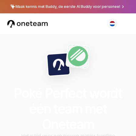
Maak kennis met Buddy, de eerste AI Buddy voor personeel
Poké Perfect wordt
één team met
Oneteam
Het is tijd voor een nieuwe manier frontline