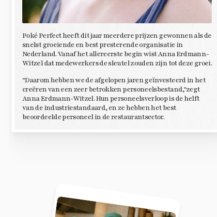
Poké Perfect heeft dit jaar meerdere prijzen gewonnen als de
snelst groeiende en best presterende organisatie in
Nederland. Vanaf het allereerste begin wist Anna Erdmann-
Witzel dat medewerkers de sleutel zouden zijn tot deze groei.
"Daarom hebben we de afgelopen jaren geïnvesteerd in het
creëren van een zeer betrokken personeelsbestand,"zegt
Anna Erdmann-Witzel. Hun personeelsverloop is de helft
van de industriestandaard, en ze hebben het best
beoordeelde personeel in de restaurantsector.