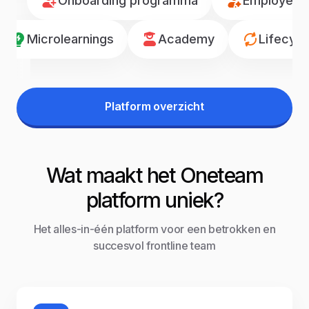
Onboarding programma
Employee r
Microlearnings
Academy
Lifecyc
Platform overzicht
Wat maakt het Oneteam
platform uniek?
Het alles-in-één platform voor een betrokken en
succesvol frontline team