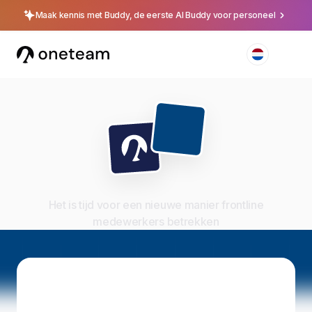
Maak kennis met Buddy, de eerste AI Buddy voor personeel
Het is tijd voor een nieuwe manier frontline
medewerkers betrekken