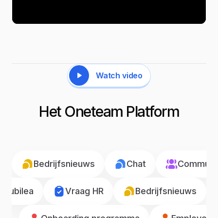
Watch video
Het Oneteam Platform
Bedrijfsnieuws
Chat
Communic
Jubilea
Vraag HR
Bedrijfsnieuws