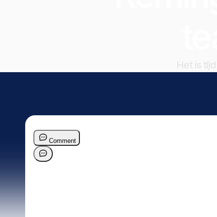
t
Het is ti