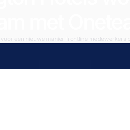
eam met Onete
jd voor een nieuwe manier frontline medewerkers