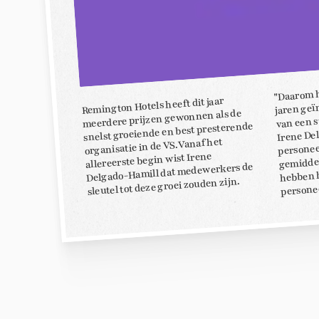
"Daarom 
jaren geï
Remington Hotels heeft dit jaar
van een s
meerdere prijzen gewonnen als de
snelst groeiende en best presterende
Irene De
personeel
organisatie in de VS. Vanaf het
gemiddel
allereerste begin wist Irene
Delgado-Hamill dat medewerkers de
hebben 
sleutel tot deze groei zouden zijn.
personee