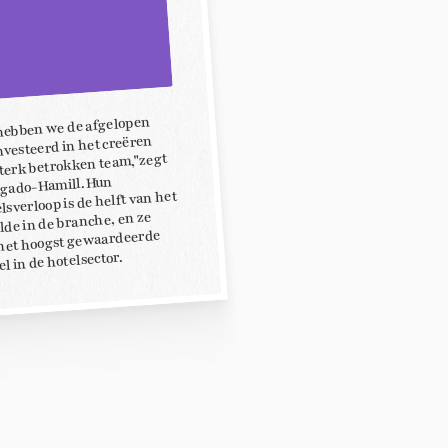
hebben we de afgelopen
nvesteerd in het creëren
terk betrokken team,"zegt
lgado-Hamill. Hun
sverloop is de helft van het
de in de branche, en ze
het hoogst gewaardeerde
l in de hotelsector.