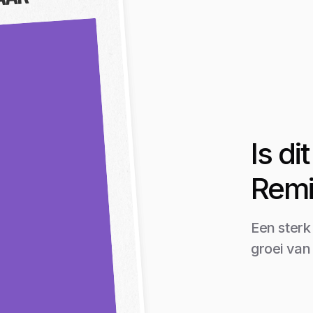
AAR
Is d
Remi
Een sterk
groei van