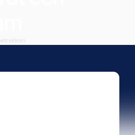
am
 betrekken