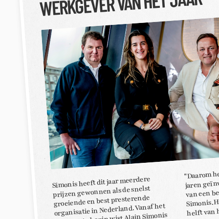
WERKGEVER VAN HET JAAR
"Daarom he
jaren geïn
Simonis heeft dit jaar meerdere
van een be
prijzen gewonnen als de snelst
Simonis. H
groeiende en best presterende
organisatie in Nederland. Vanaf het
helft van 
allereerste begin wist Alain Simonis