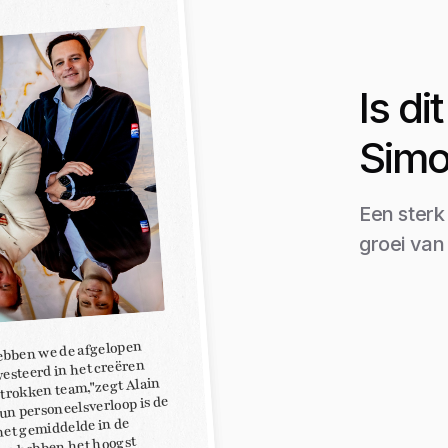
Is d
Simo
Een sterk
groei van
bben we de afgelopen
vesteerd in het creëren
trokken team,"zegt Alain
un personeelsverloop is de
het gemiddelde in de