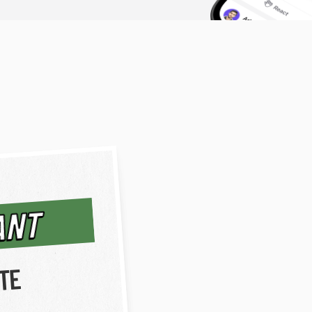
ANT
STE