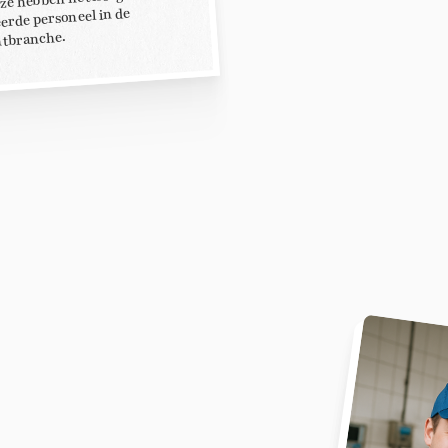
 ze hebben het hoogst
rde personeel in de
ntbranche.