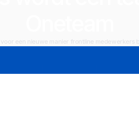
Oneteam
jd voor een nieuwe manier frontline medewerkers