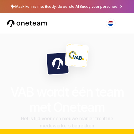
Maak kennis met Buddy, de eerste AI Buddy voor personeel
VAB wordt één team
met Oneteam
Het is tijd voor een nieuwe manier frontline
medewerkers betrekken