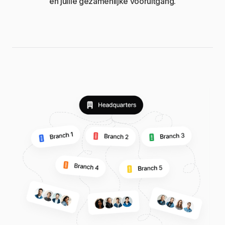
én jullie gezamenlijke vooruitgang.