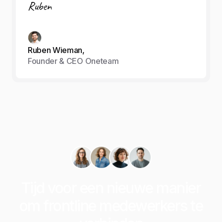
Ruben
Ruben Wieman,
Founder & CEO Oneteam
Tijd voor een nieuwe manier
om frontline medewerkers te