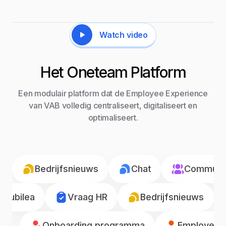
Watch video
Het Oneteam Platform
Een modulair platform dat de Employee Experience
van VAB volledig centraliseert, digitaliseert en
optimaliseert.
Bedrijfsnieuws
Chat
Communic
Jubilea
Vraag HR
Bedrijfsnieuws
Onboarding programma
Employee r