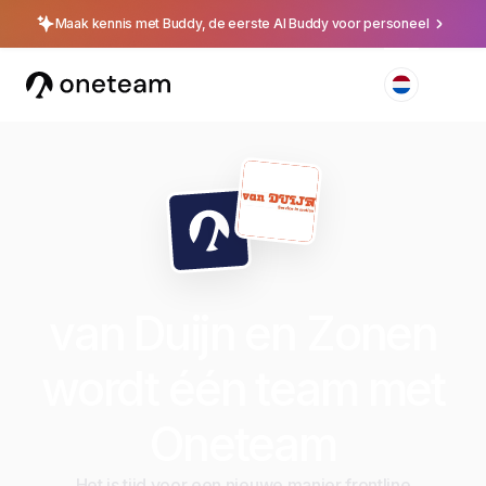
Maak kennis met Buddy, de eerste AI Buddy voor personeel
van Duijn en Zonen
wordt één team met
Oneteam
Het is tijd voor een nieuwe manier frontline