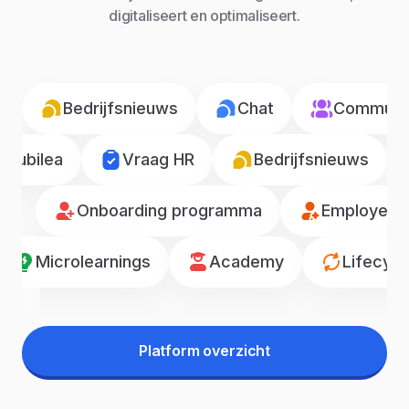
digitaliseert en optimaliseert.
Bedrijfsnieuws
Chat
Communic
Jubilea
Vraag HR
Bedrijfsnieuws
Onboarding programma
Employee r
Microlearnings
Academy
Lifecyc
Platform overzicht