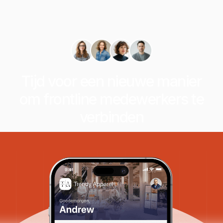
Tijd voor een nieuwe manier
om frontline medewerkers te
verbinden