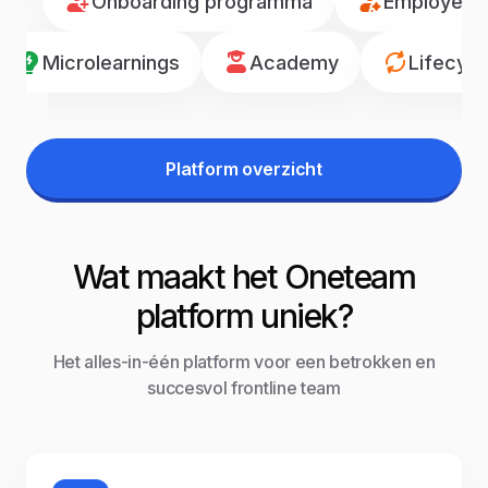
Onboarding programma
Employee r
Microlearnings
Academy
Lifecyc
Platform overzicht
Wat maakt het Oneteam
platform uniek?
Het alles-in-één platform voor een betrokken en
succesvol frontline team