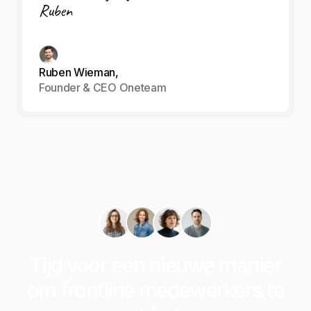
Ruben
Ruben Wieman,
Founder & CEO Oneteam
Tijd voor een nieuwe manier
om frontline medewerkers te