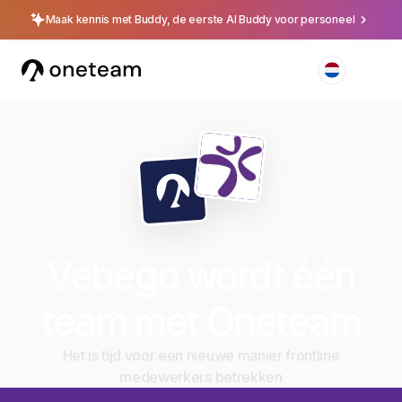
Maak kennis met Buddy, de eerste AI Buddy voor personeel
Vebego wordt één
team met Oneteam
Het is tijd voor een nieuwe manier frontline
medewerkers betrekken