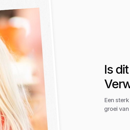
Is d
Verw
Een sterk
groei van