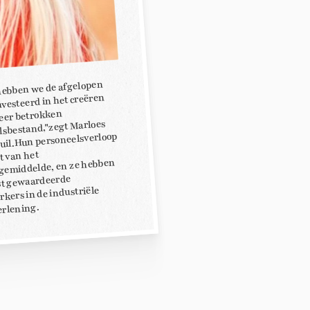
ebben we de afgelopen
nvesteerd in het creëren
eer betrokken
lsbestand,"zegt Marloes
uil. Hun personeelsverloop
ft van het
gemiddelde, en ze hebben
st gewaardeerde
kers in de industriële
erlening.