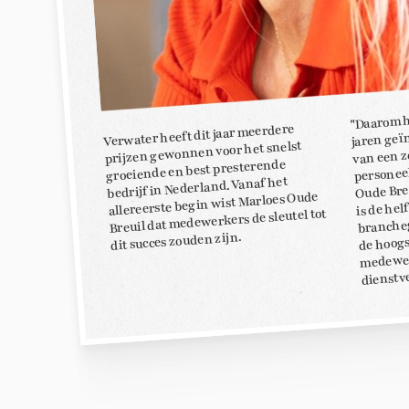
"Daarom h
jaren geï
Verwater heeft dit jaar meerdere
prijzen gewonnen voor het snelst
van een z
personee
groeiende en best presterende
Oude Bre
bedrijf in Nederland. Vanaf het
allereerste begin wist Marloes Oude
is de hel
Breuil dat medewerkers de sleutel tot
branche
de hoog
dit succes zouden zijn.
medewer
dienstv