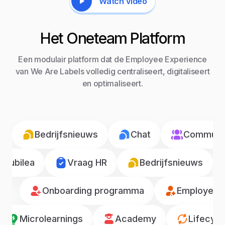
Watch video
Het Oneteam Platform
Een modulair platform dat de Employee Experience
van We Are Labels volledig centraliseert, digitaliseert
en optimaliseert.
Bedrijfsnieuws
Chat
Communic
Jubilea
Vraag HR
Bedrijfsnieuws
Onboarding programma
Employee r
Microlearnings
Academy
Lifecyc