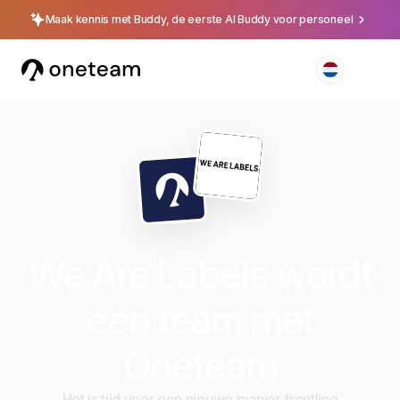
Maak kennis met Buddy, de eerste AI Buddy voor personeel
We Are Labels wordt
één team met
Oneteam
Het is tijd voor een nieuwe manier frontline