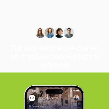
Tijd voor een nieuwe manier
om frontline medewerkers te
verbinden