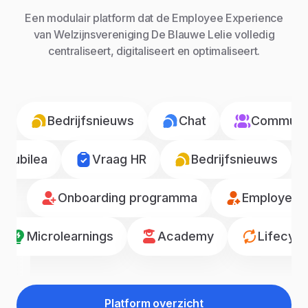
Een modulair platform dat de Employee Experience
van Welzijnsvereniging De Blauwe Lelie volledig
centraliseert, digitaliseert en optimaliseert.
Bedrijfsnieuws
Chat
Communic
Jubilea
Vraag HR
Bedrijfsnieuws
Onboarding programma
Employee r
Microlearnings
Academy
Lifecyc
Platform overzicht