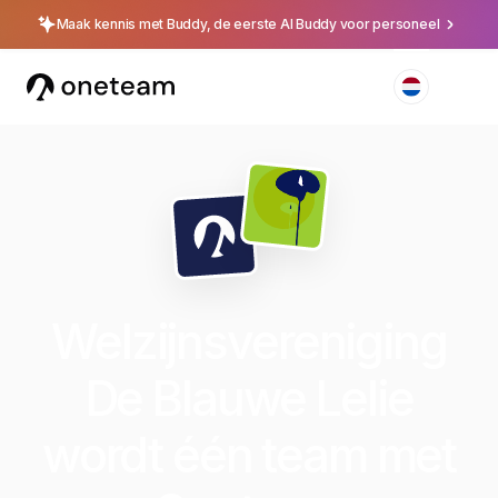
Maak kennis met Buddy, de eerste AI Buddy voor personeel
Welzijnsvereniging
De Blauwe Lelie
wordt één team met