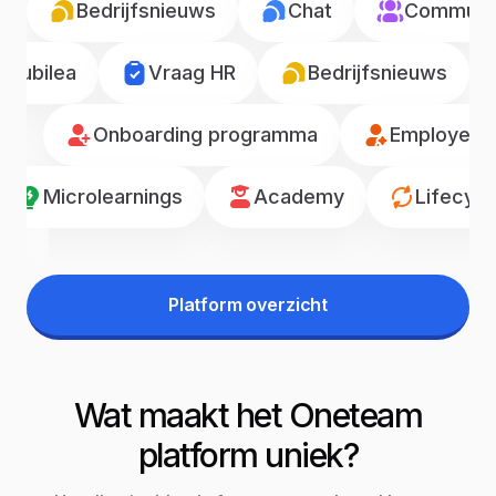
Bedrijfsnieuws
Chat
Communic
Jubilea
Vraag HR
Bedrijfsnieuws
Onboarding programma
Employee r
Microlearnings
Academy
Lifecyc
Platform overzicht
Wat maakt het Oneteam
platform uniek?