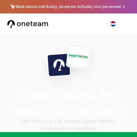
Maak kennis met Buddy, de eerste AI Buddy voor personeel
Wetron wordt één
team met Oneteam
Het is tijd voor een nieuwe manier frontline
medewerkers betrekken