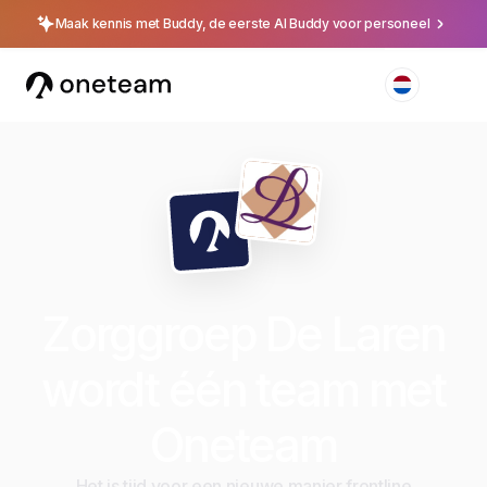
Maak kennis met Buddy, de eerste AI Buddy voor personeel
Zorggroep De Laren
wordt één team met
Oneteam
Het is tijd voor een nieuwe manier frontline