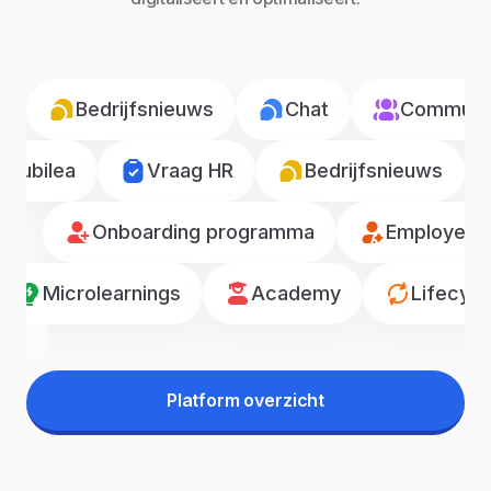
Bedrijfsnieuws
Chat
Communic
Jubilea
Vraag HR
Bedrijfsnieuws
Onboarding programma
Employee r
Microlearnings
Academy
Lifecyc
Platform overzicht