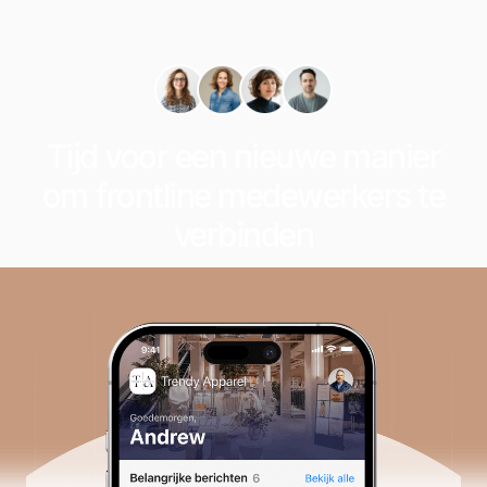
Tijd voor een nieuwe manier
om frontline medewerkers te
verbinden