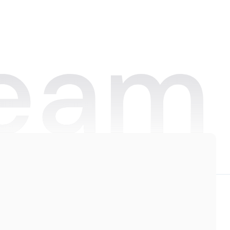
medewerkers met één druk op de knop
bereiken. De betrokkenheid is enorm
toegenomen, omdat ons team altijd op
de hoogte is en actief meedoet aan
leuke projecten. Alles komt nu samen in
één platform.”
Joan Hoekstra
Hospitality Trainer bij WestCord Hotels