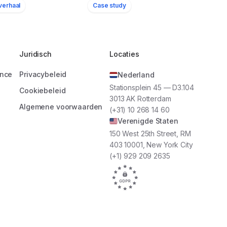
verhaal
Case study
22
Locaties
Juridisch
Locaties
ance
Privacybeleid
Nederland
n we van onze
Stationsplein 45 — D3.104
e merkambassadeurs
Cookiebeleid
WestCord
3013 AK Rotterdam
pt ons daarbij als
Hotels
Algemene voorwaarden
(+31) 10 268 14 60
ommunicatieplatform.”
Verenigde Staten
150 West 25th Street, RM
403 10001, New York City
Stayokay
(+1) 929 209 2635
1.650
16
Medewerkers
Locaties
“Dankzij Oneteam kunnen we al onze