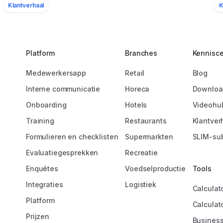
80
350
erkers
Locaties
Medewerkers
Klantverhaal
K
pt ons om onze collega’s
“97,3% van onz
 inspireren en ontwikkelen,
actief gebruik 
 bijdraagt aan het succes
verbeterde comm
Platform
Branches
Kennisc
jf"
betrokkenheid va
Medewerkersapp
Retail
Blog
medewerkers hee
impact op onze 
Interne communicatie
Horeca
Downloa
 Poncia-Kilsdonk
staan zelfverzek
ent & Development Manager
Onboarding
Hotels
Videohu
kunnen daardoor
ervaring bieden 
Training
Restaurants
Klantver
Formulieren en checklisten
Supermarkten
SLIM-sub
Caroline Bo
Evaluatiegesprekken
Recreatie
Manager Comm
Amrâth Hôtel
Enquêtes
Voedselproductie
Tools
Integraties
Logistiek
Calculat
Platform
Calculat
Prijzen
Business