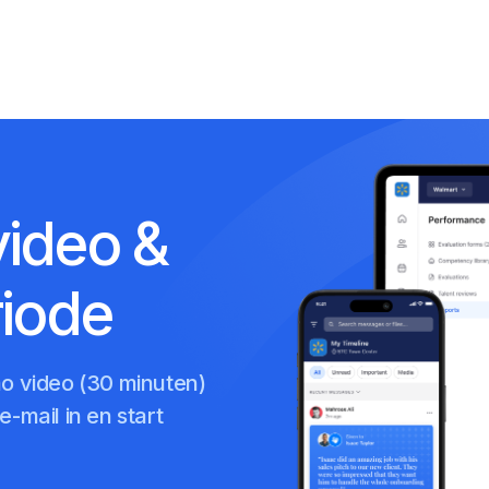
video &
riode
mo video (30 minuten)
-mail in en start